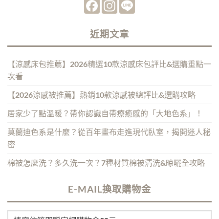
Facebook
Instagram
Line
近期文章
【涼感床包推薦】2026精選10款涼感床包評比&選購重點一
次看
【2026涼感被推薦】熱銷10款涼感被總評比&選購攻略
居家少了點溫暖？帶你認識自帶療癒感的「大地色系」！
莫蘭迪色系是什麼？從百年畫布走進現代臥室，揭開迷人秘
密
棉被怎麼洗？多久洗一次？7種材質棉被清洗&晾曬全攻略
E-MAIL換取購物金