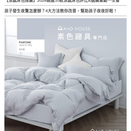
【涼感床包推薦】2026精選10款涼感床包評比&選購重點一次看
孩子發生夜驚怎麼辦？4大方法教你改善，幫助孩子夜夜好眠！