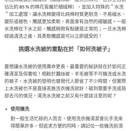
佔比約 85 % 的棉花皆屬於細絨棉），並加入特殊的＂水洗
＂加工處理，讓水洗棉變得比純棉材質更耐洗、不易縮水、
變形或褪色，觸感更加柔軟，表面會有自然的褶皺感。一般
水洗棉在下水之前，觸感稍微有點硬是正常的；一旦水洗棉
經過清洗之後，其柔軟觸感是可以立即感受的！
挑選水洗被的重點在於「如何洗被子」
要想讓水洗被的使用壽命更長，最重要的秘訣就在於如何正
確清潔及保養啦！相較於蠶絲被、羊毛被等不可機洗或水洗
的被子，水洗被的發明也替現代人節省了不少時間，但實際
上水洗被也不是直接丟進洗衣機洗就好！碰到需要手洗或局
部去污的情況，清洗水洗被之前又有什麼該注意的呢？
使用機洗
對一般生活忙碌的人而言，使用洗衣機清潔會比手洗來
得簡單許多，但追求方便的同時，請記住一些機洗前須