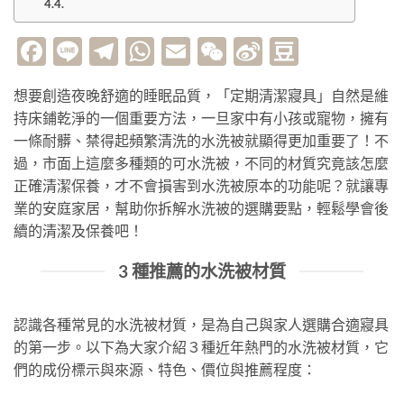
Facebook
Line
Telegram
WhatsApp
Email
WeChat
Sina
Douban
Weibo
想要創造夜晚舒適的睡眠品質，「定期清潔寢具」自然是維
持床鋪乾淨的一個重要方法，一旦家中有小孩或寵物，擁有
一條耐髒、禁得起頻繁清洗的水洗被就顯得更加重要了！不
過，市面上這麼多種類的可水洗被，不同的材質究竟該怎麼
正確清潔保養，才不會損害到水洗被原本的功能呢？就讓專
業的安庭家居，幫助你拆解水洗被的選購要點，輕鬆學會後
續的清潔及保養吧！
3 種推薦的水洗被材質
認識各種常見的水洗被材質，是為自己與家人選購合適寢具
的第一步。以下為大家介紹３種近年熱門的水洗被材質，它
們的成份標示與來源、特色、價位與推薦程度：