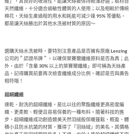
維」，其良好的吸濕性，能讓天絲被保持輕薄舒適；取材自
天然纖維，十分適合過敏性體質的人使用；以及相較於傳統
棉花，天絲生產過程的用水和耗能可減少達 95% 等優點，
都是讓天絲勝出於其他水洗被材質的原因～
選購天絲水洗被時，要特別注意產品是否擁有原廠 Lenzing
公司的＂認證吊牌＂，以確保萊賽爾纖維原料是否為真；此
外，由於「含量 30% 以上的萊賽爾纖維」即可稱為天絲產
品，記得購買前要再次檢查纖維成分比例，確認是否與廣告
相符哦！
超細纖維
速乾、耐洗的超細纖維，是比以往的聚酯纖維更高密度編
織、更柔軟、輕便且容易保養的一種布料。隨著科技的進
步，超細纖維成功創造媲美天然羽絨般保暖蓬鬆、輕盈、體
積小且防水抗菌的材質，獲得了「羽絲絨」的美名，其價格