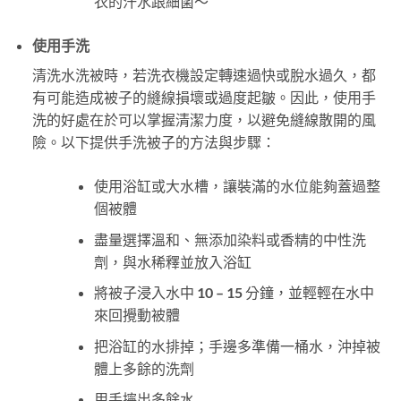
衣的汗水跟細菌～
使用手洗
清洗水洗被時，若洗衣機設定轉速過快或脫水過久，都
有可能造成被子的縫線損壞或過度起皺。因此，使用手
洗的好處在於可以掌握清潔力度，以避免縫線散開的風
險。以下提供手洗被子的方法與步驟：
使用浴缸或大水槽，讓裝滿的水位能夠蓋過整
個被體
盡量選擇溫和、無添加染料或香精的中性洗
劑，與水稀釋並放入浴缸
將被子浸入水中 10 – 15 分鐘，並輕輕在水中
來回攪動被體
把浴缸的水排掉；手邊多準備一桶水，沖掉被
體上多餘的洗劑
用手擰出多餘水