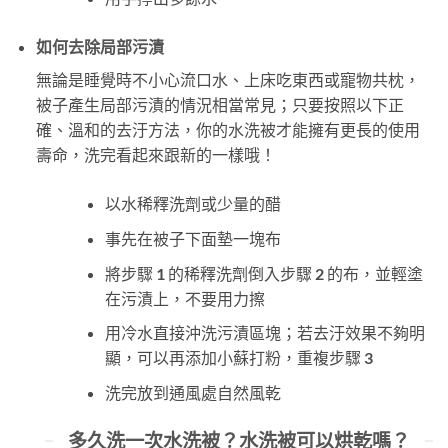
如何去除局部污漬
無論是睡覺時不小心流口水、上床吃東西或寵物共枕，
被子產生局部污漬的情況相當常見；只要按照以下正
確、溫和的去汙方法，你的水洗被才能擁有更長的使用
壽命，洗完看起來跟新的一樣哦！
以水稀釋洗劑或少量的醋
事先在被子下面墊一塊布
將步驟 1 的稀釋洗劑倒入步驟 2 的布，並輕塗
在污漬上，不要用力擦
用冷水直接沖洗污漬區塊；若去汙效果不夠明
顯，可以再添加小蘇打粉，重複步驟 3
洗完放到通風處自然風乾
多久洗一次水洗被？水洗被可以烘乾嗎？