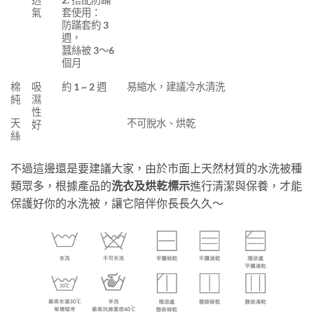
氣
套使用：
防蹣套約 3
週，
蠶絲被 3～6
個月
棉
吸
約 1 ~ 2 週
易縮水，建議冷水清洗
純
濕
性
天
不可脫水、烘乾
好
絲
不過這邊還是要建議大家，由於市面上天然材質的水洗被種
類眾多，根據產品的
洗衣及烘乾標示
進行清潔與保養，才能
保護好你的水洗被，讓它陪伴你長長久久～