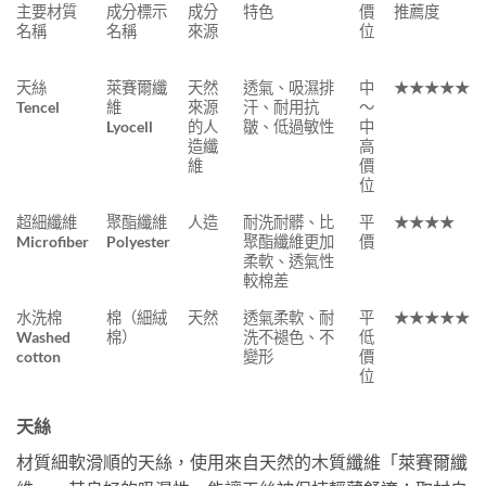
主要材質
成分標示
成分
特色
價
推薦度
名稱
名稱
來源
位
天絲
萊賽爾纖
天然
透氣、吸濕排
中
★★★★★
Tencel
維
來源
汗、耐用抗
～
Lyocell
的人
皺、低過敏性
中
造纖
高
維
價
位
超細纖維
聚酯纖維
人造
耐洗耐髒、比
平
★★★★
Microfiber
Polyester
聚酯纖維更加
價
柔軟、透氣性
較棉差
水洗棉
棉（細絨
天然
透氣柔軟、耐
平
★★★★★
Washed
棉）
洗不褪色、不
低
cotton
變形
價
位
天絲
材質細軟滑順的天絲，使用來自天然的木質纖維「萊賽爾纖