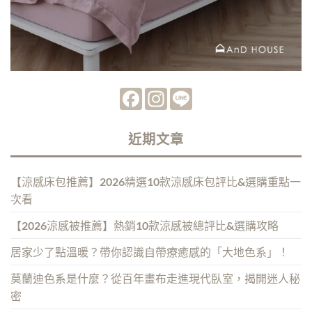
Facebook
Instagram
Line
近期文章
【涼感床包推薦】2026精選10款涼感床包評比&選購重點一
次看
【2026涼感被推薦】熱銷10款涼感被總評比&選購攻略
居家少了點溫暖？帶你認識自帶療癒感的「大地色系」！
莫蘭迪色系是什麼？從百年畫布走進現代臥室，揭開迷人秘
密