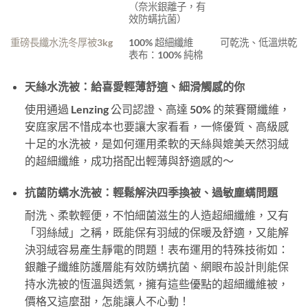
（奈米銀離子，有
效防螨抗菌）
重磅長纖水洗冬厚被3kg
100% 超細纖維
可乾洗、低溫烘乾
表布：100% 純棉
天絲水洗被：給喜愛輕薄舒適、細滑觸感的你
使用通過 Lenzing 公司認證、高達 50% 的萊賽爾纖維，
安庭家居不惜成本也要讓大家看看，一條優質、高級感
十足的水洗被，是如何運用柔軟的天絲與媲美天然羽絨
的超細纖維，成功搭配出輕薄與舒適感的～
抗菌防螨水洗被：輕鬆解決四季換被、過敏塵螨問題
耐洗、柔軟輕便，不怕細菌滋生的人造超細纖維，又有
「羽絲絨」之稱，既能保有羽絨的保暖及舒適，又能解
決羽絨容易產生靜電的問題！表布運用的特殊技術如：
銀離子纖維防護層能有效防螨抗菌、網眼布設計則能保
持水洗被的恆溫與透氣，擁有這些優點的超細纖維被，
價格又這麼甜，怎能讓人不心動！