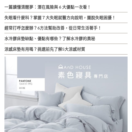
一篇讀懂清醒夢：潛在風險與 6 大優點一次看！
失眠看什麼科？掌握７大失眠就醫方向說明，擺脫失眠困擾！
經常打呼怎麼辦？6方法幫助改善，從日常生活著手！
水冷膠床墊缺點、優點有哪些？了解水冷膠的奧秘
涼感床墊有用嗎？挑選前先了解5大涼感材質