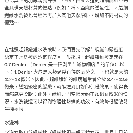
也比真正的羽絨親民許多！不過，由於人造的超細纖維不完
全具備天然材質的優點（例如：棉、亞麻的透氣性），超細
纖維水洗被也會經常再加入其他天然原料，增加不同材質的
優點～
在挑選超細纖維水洗被時，我們要先了解＂編織的緊密度＂
決定了水洗被的透氣程度。一般來說，超細纖維被定義在
0.7 Denier （Denier 是一種測量＂織物細度＂的單位）以
下：1 Denier 大約是人類頭髮直徑的五分之一，也就是大約
12～18 微米。因此，超細纖維的細度通常會介於 8.4～12.6
微米，透過緊密的編織，就能達到良好的保暖效果、使得表
面觸感更柔軟；此外，纖維之間空隙大約不超過 8 微米的情
況，水洗被還可以得到物理性防螨的功效，有效降低過敏發
生機率哦！
水洗棉
水洗棉取自於細絨棉（細絨棉即一般天然棉花，世界上目前