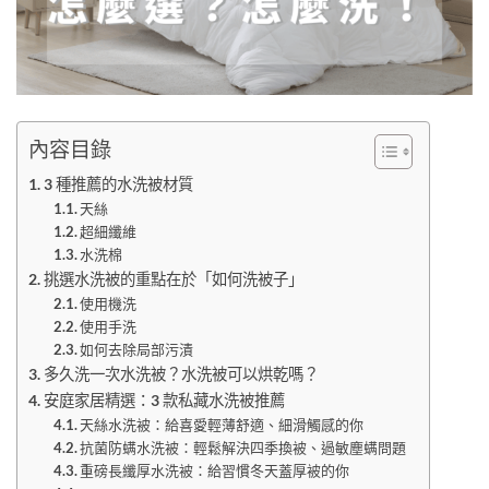
內容目錄
3 種推薦的水洗被材質
天絲
超細纖維
水洗棉
挑選水洗被的重點在於「如何洗被子」
使用機洗
使用手洗
如何去除局部污漬
多久洗一次水洗被？水洗被可以烘乾嗎？
安庭家居精選：3 款私藏水洗被推薦
天絲水洗被：給喜愛輕薄舒適、細滑觸感的你
抗菌防螨水洗被：輕鬆解決四季換被、過敏塵螨問題
重磅長纖厚水洗被：給習慣冬天蓋厚被的你