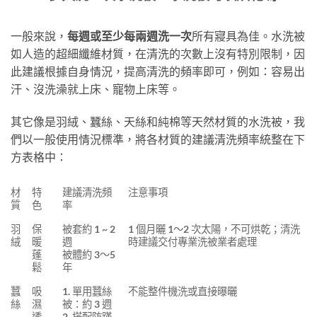
一般來說，
每週或至少每兩週洗一次
所有寢具為佳。水洗被
如人造的超細纖維材質，在清洗的次數上沒有特別限制，因
此建議根據自身情況，提高清洗的頻率即可，例如：容易出
汗、沒洗澡就上床、寵物上床等。
其它像是羽絨、蠶絲、天絲和純棉等天然材質的水洗被，我
們以一般使用情況標準，將各材質的建議清洗頻率統整在下
方表格中：
材
特
建議清洗頻
注意事項
質
色
率
羽
保
被套約 1 ~ 2
1 個月曬 1～2 次太陽，不可烘乾；清洗
絨
暖
週
時建議交付專業洗被業者處理
蓬
被體約 3～5
鬆
年
蠶
吸
1. 單用蠶絲
不能整件機洗或直接曝曬
絲
濕
被：約 3 週
透
2. 搭配防蹣