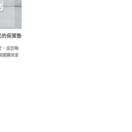
己的保潔墊
寸，卻忽略
解選購保潔