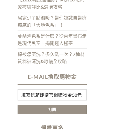
感被總評比&選購攻略
居家少了點溫暖？帶你認識自帶療
癒感的「大地色系」！
莫蘭迪色系是什麼？從百年畫布走
進現代臥室，揭開迷人秘密
棉被怎麼洗？多久洗一次？7種材
質棉被清洗&晾曬全攻略
E-MAIL換取購物金
想看更多