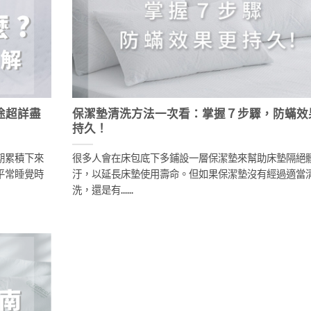
途超詳盡
保潔墊清洗方法一次看：掌握７步驟，防蟎效
持久！
期累積下來
很多人會在床包底下多鋪設一層保潔墊來幫助床墊隔絕
平常睡覺時
汙，以延長床墊使用壽命。但如果保潔墊沒有經過適當
洗，還是有......