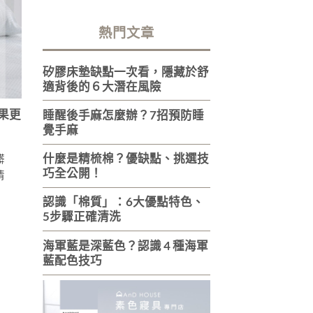
熱門文章
矽膠床墊缺點一次看，隱藏於舒
適背後的６大潛在風險
果更
睡醒後手麻怎麼辦？7招預防睡
覺手麻
什麼是精梳棉？優缺點、挑選技
髒
巧全公開！
清
認識「棉質」：6大優點特色、
5步驟正確清洗
海軍藍是深藍色？認識 4 種海軍
藍配色技巧