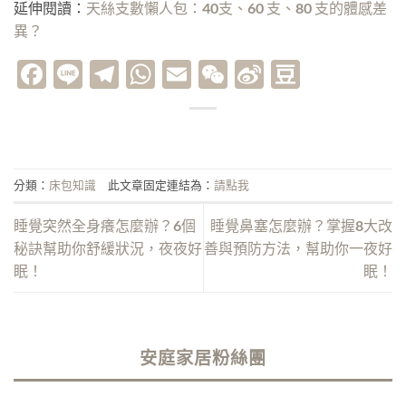
延伸閱讀：
天絲支數懶人包：40支、60 支、80 支的體感差
異？
Facebook
Line
Telegram
WhatsApp
Email
WeChat
Sina
Douban
Weibo
分類：
床包知識
此文章固定連結為：
請點我
睡覺突然全身癢怎麼辦？6個
睡覺鼻塞怎麼辦？掌握8大改
秘訣幫助你舒緩狀況，夜夜好
善與預防方法，幫助你一夜好
眠！
眠！
安庭家居粉絲團