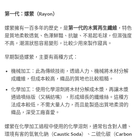
第一代：嫘縈（Rayon）
嫘縈擁有一百多年的歷史，是
第一代的木質再生纖維
，特色
是質地柔軟透氣、色澤鮮豔、抗皺、不易起毛球，但濕強度
不高，潮濕狀態容易變形，比較少用來製作寢具。
早期製造嫘縈，主要有兩種方式：
機械加工：此為傳統技術，透過人力、機械將木材分解
成纖維，但成本較高，織品的質地也比較粗糙。
化學加工：使用化學溶劑將木材分解成木漿，再讓木漿
通過噴絲版（又稱紡嘴），形成細長的纖維絲。這種方
法成本較低，不需大量人力，而且能製造出質地柔滑的
織品，深受工廠喜愛。
嫘縈在化學加工過程中使用的化學溶劑，通常包含對人體、
環境有害的氫氧化鈉（Caustic Soda）、二硫化碳（Carbon