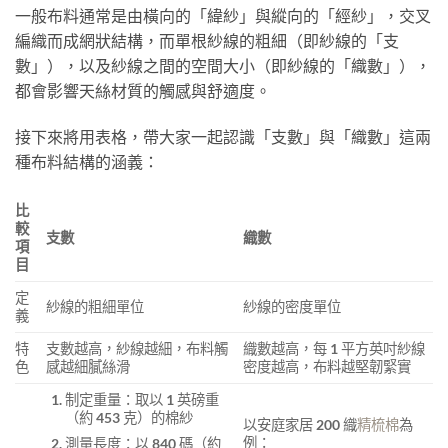
一般布料通常是由橫向的「緯紗」與縱向的「經紗」，交叉
編織而成網狀結構，而單根紗線的粗細（即紗線的「支
數」），以及紗線之間的空間大小（即紗線的「織數」），
都會影響天絲材質的觸感與舒適度。
接下來將用表格，帶大家一起認識「支數」與「織數」這兩
種布料結構的涵義：
比
較
支數
織數
項
目
定
紗線的粗細單位
紗線的密度單位
義
特
支數越高，紗線越細，布料觸
織數越高，每 1 平方英吋紗線
色
感越細膩絲滑
密度越高，布料越堅韌緊實
制定重量：取以 1 英磅重
（約 453 克）的棉紗
以安庭家居 200 織
精梳棉
為
例：
測量長度：以 840 碼（約