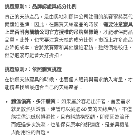
挑選原則1：品牌認證與成分比例
真正的天絲產品，是由奧地利蘭精公司註冊的萊賽爾與莫代
爾纖維品牌，因此，在購買天絲產品的時候，
需要注意寢具
上是否附有蘭精公司官方授權的吊牌與標籤
，才能確保商品
品質。此外，也需要注意天絲的成分比例。市面上許多產品
為降低成本，會將萊賽爾和其他纖維混紡，雖然價格較低，
但舒適感可能會大打折扣。
挑選原則2：依照體質挑選
在挑選天絲寢具的時候，也要個人體質與需求納入考量，才
能精準找到最適合自己的天絲產品：
體溫偏高、多汗體質：
如果屬於容易出汗者，首要需求
就是散熱與透氣，建議可以挑選
60 支
的天絲產品。不僅
能提供涼感與排濕性，且布料結構堅韌，即便因為流汗
而經過多次洗滌，
也能保有原本的舒適度，是兼具機能
與耐用性的首選。