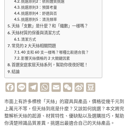
挑選原則2：依照體質挑選
挑選原則3：預算考量
挑選原則4：舒適與否
挑選原則5：清洗頻率
天絲「支數」是什麼？和「織數」一樣嗎？
天絲材質的保養與清潔方式
清潔方式
常見的 2 大天絲相關問題
40 支和 60 支一樣嗎？哪種比較適合我？
影響天絲價格的 2 大關鍵因素
首選安庭家居天絲系列，幫助你夜夜好眠！
結論
Facebook
Line
Telegram
WhatsApp
Email
WeChat
Sina
Douban
Weibo
市面上有許多標榜「天絲」的寢具與產品，價格從幾千元到
上萬元不等，但天絲到底是什麼？又該如何挑選？本文將完
整解析天絲的起源、材質特性、優缺點以及選購技巧，幫助
你清楚辨識品質差異，挑選出最適合自己的天絲產品。