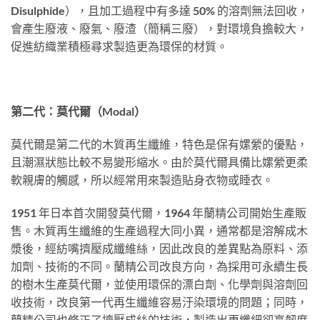
Disulphide），且加工過程中有多達 50% 的溶劑無法回收，
會產生廢液、廢氣、廢渣（簡稱三廢），對環境負擔較大，
促進紡織業積極尋求製造更為環保的材質。
第二代：莫代爾（Modal）
莫代爾是第二代的木質再生纖維，特色是保有嫘縈的優點，
且潮濕狀態比較不易變形縮水。由於莫代爾具備比嫘縈更柔
軟親膚的觸感，所以經常用來製造貼身衣物或睡衣。
1951 年日本首次開發莫代爾，1964 年蘭精公司開始生產販
售。木質再生纖維的生產過程大同小異，通常都是溶解成木
漿後，經紡嘴擠壓成纖維絲，因此改良的差異點為原料、添
加劑、技術的不同。蘭精公司改良方向，為採用可永續生長
的樹木生產莫代爾，並使用環保的漂白劑、化學劑與溶劑回
收技術，改良第一代再生纖維容易汙染環境的問題；同時，
蘭精公司也修正了擠壓成絲的技術，製造出更纖細卻高韌度