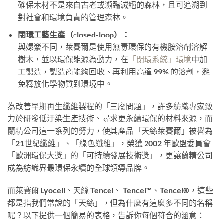
確保木材不是來自古老或瀕臨滅絕的森林，且可追溯到
對社會和環境負責的管理森林。
閉環工藝生產（closed-loop）：
與嫘縈不同，萊賽爾是使用無毒環保的有機胺溶劑溶解
樹木，並以環保能源為動力，在
「閉環系統」環境
中加
工製造，製造商能夠回收、再利用高達 99% 的溶劑，避
免釋放化學物質到環境中。
為改善早期再生纖維製程的「三廢問題」，許多紡織專家致
力於研發低汙染生產技術、尋求更永續環保的材料來源，而
蘭精公司這一系列的努力，使其產品「天絲萊賽爾」被譽為
「21世紀纖維」、「綠色纖維」，榮獲 2002 年歐盟委員會
「歐洲環保大獎」的「可持續發展技術獎」，更讓蘭精公司
成為紡織界最環保永續的全球領導品牌。
而萊賽爾 Lyocell、天絲 Tencel、 Tencel™、Tencel®，這些
都是指我們常說的「天絲」，但為什麼有這麼多不同的名稱
呢？以下提供一個簡易的表格，告訴你每個符合的涵意：