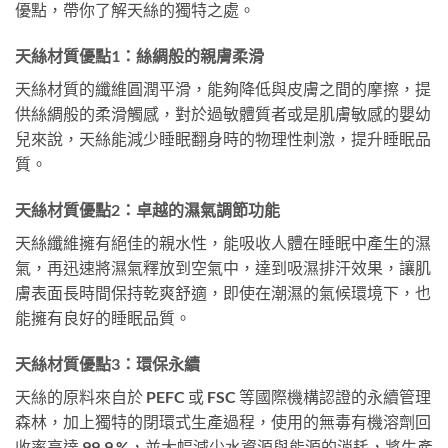
優點，帶你了解天絲的獨特之處。
天絲材質優點1：絲綢般的親膚柔滑
天絲材質的纖維圓潤平滑，能夠降低與皮膚之間的摩擦，提
供絲綢般的柔滑觸感，對於過敏體質者或是肌膚敏感的嬰幼
兒來說，天絲能減少睡眠翻身時的物理性刺激，提升睡眠品
質。
天絲材質優點2：卓越的濕氣調節功能
天絲纖維擁有絕佳的親水性，能吸收人體在睡眠中產生的濕
氣，再迅速將濕氣釋放到空氣中，達到吸濕排汗效果，讓肌
膚表面長時間保持乾爽舒適，即使在潮濕的氣候環境下，也
能擁有良好的睡眠品質。
天絲材質優點3：環保永續
天絲的原料來自於 PEFC 或 FSC 等國際機構認證的永續管理
森林，加上獨特的閉環式生產過程，使用的無毒有機溶劑回
收率高達 99.9 %，並大幅減少水資源與能源的消耗，將生產