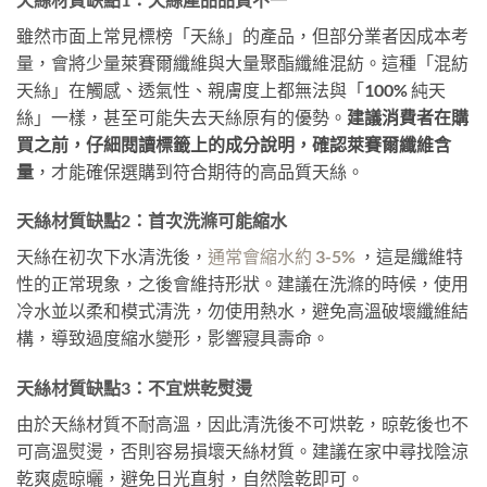
雖然市面上常見標榜「天絲」的產品，但部分業者因成本考
量，會將少量萊賽爾纖維與大量聚酯纖維混紡。這種「混紡
天絲」在觸感、透氣性、親膚度上都無法與「100% 純天
絲」一樣，甚至可能失去天絲原有的優勢。
建議消費者在購
買之前，仔細閱讀標籤上的成分說明，確認萊賽爾纖維含
量
，才能確保選購到符合期待的高品質天絲。
天絲材質缺點2：首次洗滌可能縮水
天絲在初次下水清洗後，
通常會縮水約 3-5%
，這是纖維特
性的正常現象，之後會維持形狀。建議在洗滌的時候，使用
冷水並以柔和模式清洗，勿使用熱水，避免高溫破壞纖維結
構，導致過度縮水變形，影響寢具壽命。
天絲材質缺點3：不宜烘乾熨燙
由於天絲材質不耐高溫，因此清洗後不可烘乾，晾乾後也不
可高溫熨燙，否則容易損壞天絲材質。建議在家中尋找陰涼
乾爽處晾曬，避免日光直射，自然陰乾即可。