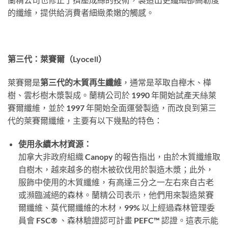
的纖維，提供給消費者細緻柔嫩的觸感。
第三代：萊賽爾（Lyocell）
萊賽爾是
第三代的木質再生纖維
，通常是萃取自櫸木、樺
樹、雲杉樹木漿製成。蘭精公司於 1990 年開始試產天絲萊
賽爾纖維，並於 1997 年開始全面運營製造，而改良到第三
代的萊賽爾纖維，主要有以下幾點的特色：
使用永續木材資源：
加拿大非政府組織 Canopy 的報告指出，由於木質纖維取
自樹木，越來越多的樹木被砍伐用於製造木漿；此外，
服飾中使用的木質纖維，有高達三分之一左右來自古老
或瀕臨滅絕的森林。蘭精公司表示，他們用來製造萊賽
爾纖維、莫代爾纖維的木材，99% 以上經過森林管理委
員會 FSC® 、森林驗證認可計畫 PEFC™ 認證。這表示能