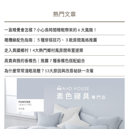
熱門文章
一直睡覺會怎樣？小心長時間睡眠帶來的 6 大風險！
橄欖綠配色指南：５種穿搭技巧、３款房間風格推薦
走入異國鄉村！4大熱門鄉村風房間佈置提案
高貴典雅的香檳色｜推薦 7 種香檳色搭配組合
為什麼常常淺眠易醒？13大原因與改善祕訣一次看