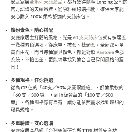
安庭家居
全系列天絲產品
，都有獲得蘭精 Lenzing 公司的
官方認證的天絲吊牌，從原料絲線端把關，確保大家能
安心購入 100% 柔軟舒適的天絲床包。
繽紛素色，隨心搭配
安庭家居主打簡約風格，光是
60 支天絲
床包
就有多達五
十幾種素色選項，從床單、被套、枕頭套，全部都可單
買自由配，而且每種寢具顏色，都能對照
Pantone
色號
系統，不怕色差、更能精準找到適合自己房間風格的寢
具！
多種規格，任你挑選
從高 CP 值的「40支／50% 萊賽爾纖維」、舒適柔軟的
「60 支／300 織」，到頂級奢華的「100 支／500
織」，各種規格應有盡有，讓你能依照需求找到理想的
寢具規格。
多重驗證，安心選購
安庭家居產品經「台灣紡織研究所 TTRI 材質安全檢