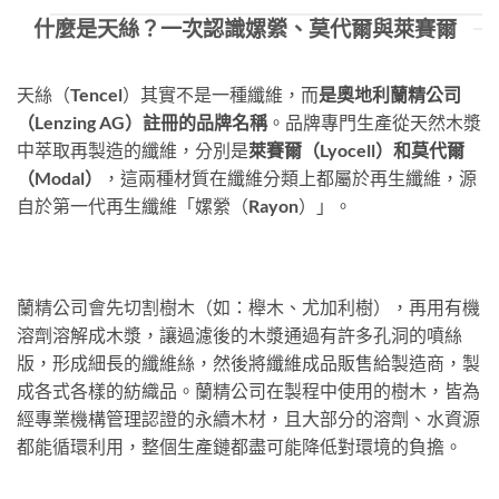
什麼是天絲？一次認識嫘縈、莫代爾與萊賽爾
天絲（Tencel）其實不是一種纖維，而
是奧地利蘭精公司
（Lenzing AG）註冊的品牌名稱
。品牌專門生產從天然木漿
中萃取再製造的纖維，分別是
萊賽爾（Lyocell）和莫代爾
（Modal）
，這兩種材質在纖維分類上都屬於再生纖維，源
自於第一代再生纖維「嫘縈（Rayon）」。
蘭精公司會先切割樹木（如：櫸木、尤加利樹），再用有機
溶劑溶解成木漿，讓過濾後的木漿通過有許多孔洞的噴絲
版，形成細長的纖維絲，然後將纖維成品販售給製造商，製
成各式各樣的紡織品。蘭精公司在製程中使用的樹木，皆為
經專業機構管理認證的永續木材，且大部分的溶劑、水資源
都能循環利用，整個生產鏈都盡可能降低對環境的負擔。