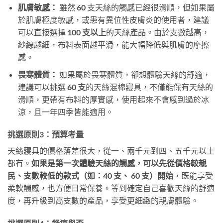
肌膚敏感：
雖然 60 支天絲的觸感已經很滑順，但如果屬
於肌膚極度敏感，或患有異位性皮膚炎的使用者，建議
可以直接選擇
100 支以上
的天絲產品。由於支數越高，
紗線越細，布料表面越平滑，能大幅降低與肌膚的摩擦
感。
畏寒體質：
如果屬於畏寒體質，卻想體驗天絲的舒適，
建議可以挑選
60 支
的天絲混棉寢具，不僅能保有天絲的
滑順，更帶有布料的厚實感，使用起來不會感到過於冰
涼，且一年四季皆能適用。
挑選原則3：預算考量
天絲寢具的價格落差很大，從一、兩千元到四、五千元以上
都有。
如果是第一次體驗天絲的觸感，可以先從價格較親
民、支數較低的款式（如：40 支、 60 支）開始
，既能享受
柔軟觸感，也方便日常保養。等到確定自己喜歡天絲的舒適
度，再升級到高支數的產品，享受更細緻的親膚體驗。