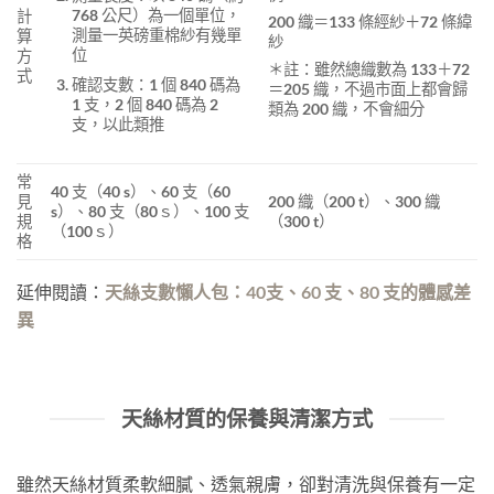
768 公尺）為一個單位，
計
200 織＝133 條經紗＋72 條緯
測量一英磅重棉紗有幾單
算
紗
位
方
＊註：雖然總織數為 133＋72
式
確認支數：1 個 840 碼為
＝205 織，不過市面上都會歸
1 支，2 個 840 碼為 2
類為 200 織，不會細分
支，以此類推
常
40 支（40 s）、60 支（60
見
200 織（200 t）、300 織
s）、80 支（80ｓ）、100 支
規
（300 t）
（100ｓ）
格
延伸閱讀：
天絲支數懶人包：40支、60 支、80 支的體感差
異
天絲材質的保養與清潔方式
雖然天絲材質柔軟細膩、透氣親膚，卻對清洗與保養有一定