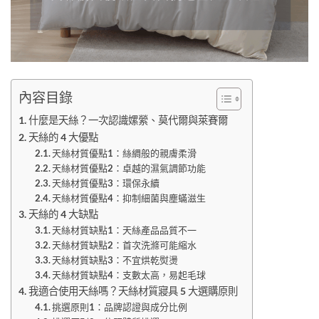
內容目錄
什麼是天絲？一次認識嫘縈、莫代爾與萊賽爾
天絲的 4 大優點
天絲材質優點1：絲綢般的親膚柔滑
天絲材質優點2：卓越的濕氣調節功能
天絲材質優點3：環保永續
天絲材質優點4：抑制細菌與塵蟎滋生
天絲的 4 大缺點
天絲材質缺點1：天絲產品品質不一
天絲材質缺點2：首次洗滌可能縮水
天絲材質缺點3：不宜烘乾熨燙
天絲材質缺點4：支數太高，易起毛球
我適合使用天絲嗎？天絲材質寢具 5 大選購原則
挑選原則1：品牌認證與成分比例