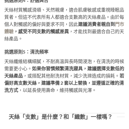
挑選原則4：舒適與否
天絲材質觸感滑順、天然親膚，適合肌膚敏感或重視睡眠品
質者。但這不代表所有人都適合支數高的天絲產品。由於每
個人對觸感的偏好與要求不同，因此
建議消費者親自到
門市
體驗
，感受不同支數的觸感差異
，才能找到最適合自己的天
絲產品。
挑選原則5：清洗頻率
天絲纖維結構細膩，不耐高溫與長時間浸泡，在清洗的時候
需要更小心。
如果你習慣頻繁清洗寢具，建議選擇支數低的
天絲產品
，或搭配其他耐洗材質，減少洗滌造成的損耗。
若
偏好高支數天絲，建議準備 2 套以上替換，並遵循正確的清
洗方式
，以延長使用壽命，維持觸感與光澤。
天絲「支數」是什麼？和「織數」一樣嗎？