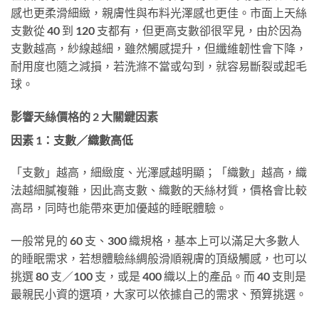
感也更柔滑細緻，親膚性與布料光澤感也更佳。市面上天絲
支數從 40 到 120 支都有，但更高支數卻很罕見，由於因為
支數越高，紗線越細，雖然觸感提升，但纖維韌性會下降，
耐用度也隨之減損，若洗滌不當或勾到，就容易斷裂或起毛
球。
影響天絲價格的 2 大關鍵因素
因素 1：支數／織數高低
「支數」越高，細緻度、光澤感越明顯；「織數」越高，織
法越細膩複雜，因此高支數、織數的天絲材質，價格會比較
高昂，同時也能帶來更加優越的睡眠體驗。
一般常見的 60 支、300 織規格，基本上可以滿足大多數人
的睡眠需求，若想體驗絲綢般滑順親膚的頂級觸感，也可以
挑選 80 支／100 支，或是 400 織以上的產品。而 40 支則是
最親民小資的選項，大家可以依據自己的需求、預算挑選。