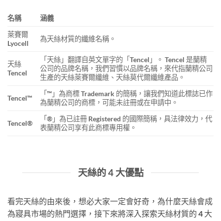
名稱
涵義
萊賽爾
為天絲材質的纖維名稱。
Lyocell
「天絲」翻譯自英文單字的「Tencel」。 Tencel 是蘭精
天絲
公司的品牌名稱，我們習慣以品牌名稱，來代指蘭精公司
Tencel
生產的天絲萊賽爾纖維、天絲莫代爾纖維產品。
「™」為商標 Trademark 的簡稱，讓我們知道此標誌已作
Tencel™
為蘭精公司的商標，可能未註冊或在申請中。
「®」為已註冊 Registered 的國際簡稱，具法律效力，代
Tencel®
表蘭精公司享有此商標專用權。
天絲的 4 大優點
看完天絲的由來後，想必大家一定會好奇，為什麼天絲會成
為寢具市場的熱門選擇，接下來將深入探索天絲材質的 4 大